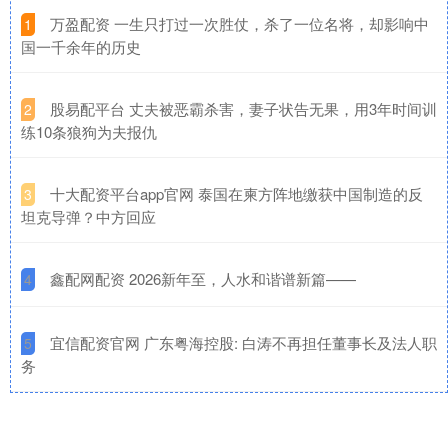
​万盈配资 一生只打过一次胜仗，杀了一位名将，却影响中
1
国一千余年的历史
​股易配平台 丈夫被恶霸杀害，妻子状告无果，用3年时间训
2
练10条狼狗为夫报仇
​十大配资平台app官网 泰国在柬方阵地缴获中国制造的反
3
坦克导弹？中方回应
​鑫配网配资 2026新年至，人水和谐谱新篇——
4
​宜信配资官网 广东粤海控股: 白涛不再担任董事长及法人职
5
务