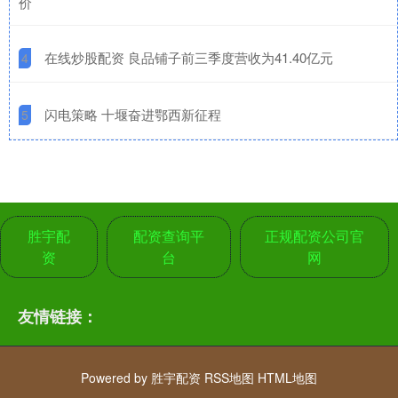
价
​在线炒股配资 良品铺子前三季度营收为41.40亿元
4
​闪电策略 十堰奋进鄂西新征程
5
胜宇配
配资查询平
正规配资公司官
资
台
网
友情链接：
Powered by
胜宇配资
RSS地图
HTML地图