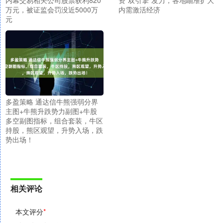
内幕交易相关公司股票获利820
资“双引擎”发力，各地瞄准扩大
万元，被证监会罚没近5000万
内需激活经济
元
多盈策略 通达信牛熊强弱分界
主图+牛熊升跌势力副图+牛股
多空副图指标，组合套装，牛区
持股，熊区观望，升势入场，跌
势出场！
相关评论
本文评分
*