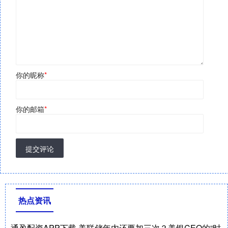
你的昵称
*
你的邮箱
*
提交评论
热点资讯
通盈配资APP下载 美联储年内还要加三次？美银CEO的“时