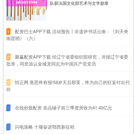
队获法国文化部艺术与文学勋章
​配资巴士APP下载 活动预告丨非遗评书话云南：《刘天奇
1
闹昆明》（六）
​聚赢配资APP下载 经辽宁省委组织部研究，并报辽宁省委
2
批准，同意追认金城龙同志为中国共产党党员
​恒正网 善恶终有报!58岁天后那英，终为自己的狂妄付出代
3
价
​在线炒股配资 良品铺子前三季度营收为41.40亿元
4
​闪电策略 十堰奋进鄂西新征程
5