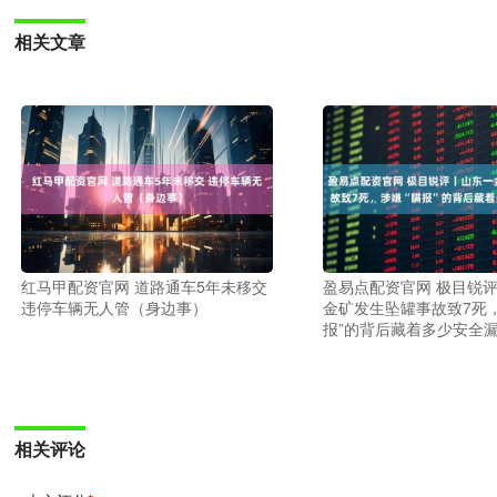
相关文章
红马甲配资官网 道路通车5年未移交
盈易点配资官网 极目锐
违停车辆无人管（身边事）
金矿发生坠罐事故致7死，
报”的背后藏着多少安全
相关评论