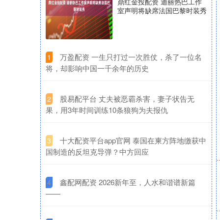
鼎红金投配资 迪丽热巴工作
室声明将缺席法国巴黎时装秀
​万盈配资 一生只打过一次胜仗，杀了一位名
1
将，却影响中国一千余年的历史
​股易配平台 丈夫被恶霸杀害，妻子状告无
2
果，用3年时间训练10条狼狗为夫报仇
​十大配资平台app官网 泰国在柬方阵地缴获中
3
国制造的反坦克导弹？中方回应
​鑫配网配资 2026新年至，人水和谐谱新篇
4
——