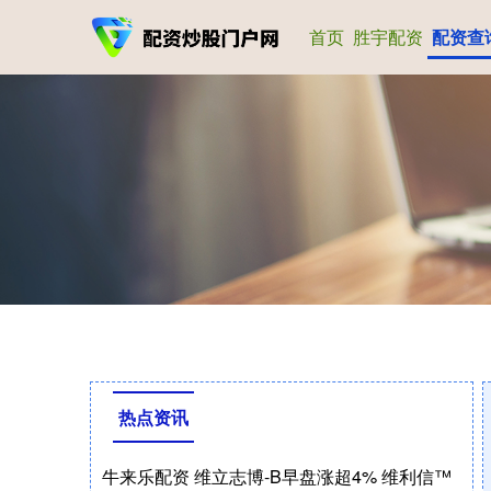
首页
胜宇配资
配资查
热点资讯
牛来乐配资 维立志博-B早盘涨超4% 维利信™