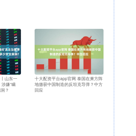
评丨山东一
十大配资平台app官网 泰国在柬方阵
涉嫌“瞒
地缴获中国制造的反坦克导弹？中方
漏洞？
回应