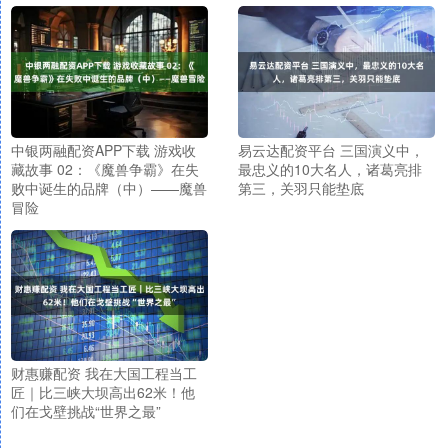
中银两融配资APP下载 游戏收
易云达配资平台 三国演义中，
藏故事 02：《魔兽争霸》在失
最忠义的10大名人，诸葛亮排
败中诞生的品牌（中）——魔兽
第三，关羽只能垫底
冒险
财惠赚配资 我在大国工程当工
匠｜比三峡大坝高出62米！他
们在戈壁挑战“世界之最”