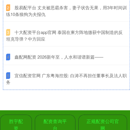
​股易配平台 丈夫被恶霸杀害，妻子状告无果，用3年时间训
2
练10条狼狗为夫报仇
​十大配资平台app官网 泰国在柬方阵地缴获中国制造的反
3
坦克导弹？中方回应
​鑫配网配资 2026新年至，人水和谐谱新篇——
4
​宜信配资官网 广东粤海控股: 白涛不再担任董事长及法人职
5
务
胜宇配
配资查询平
正规配资公司官
资
台
网