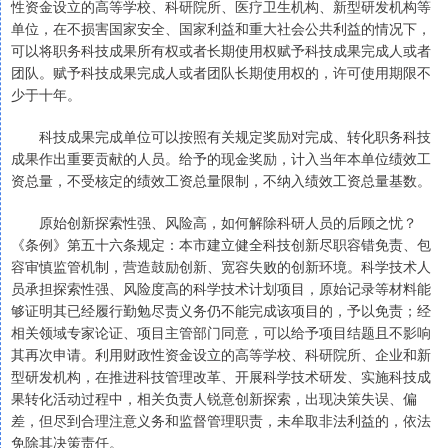
性资金设立的高等学校、科研院所、医疗卫生机构、新型研发机构等
单位，在不损害国家安全、国家利益和重大社会公共利益的情况下，
可以将职务科技成果所有权或者长期使用权赋予科技成果完成人或者
团队。赋予科技成果完成人或者团队长期使用权的，许可使用期限不
少于十年。
科技成果完成单位可以按照有关规定奖励对完成、转化职务科技
成果作出重要贡献的人员。给予的现金奖励，计入当年本单位绩效工
资总量，不受核定的绩效工资总量限制，不纳入绩效工资总量基数。
原始创新探索性强、风险高，如何解除科研人员的后顾之忧？
《条例》第五十六条规定：本市建立健全科技创新尽职容错免责、包
容审慎监管机制，营造鼓励创新、宽容失败的创新环境。科学技术人
员承担探索性强、风险度高的科学技术计划项目，原始记录等材料能
够证明其已经履行勤勉尽责义务仍不能完成该项目的，予以免责；经
相关领域专家论证、项目主管部门同意，可以给予项目结题且不影响
其再次申请。利用财政性资金设立的高等学校、科研院所、企业和新
型研发机构，在推进科技管理改革、开展科学技术研发、实施科技成
果转化活动过程中，相关负责人锐意创新探索，出现决策失误、偏
差，但尽到合理注意义务和监督管理职责，未牟取非法利益的，依法
免除其决策责任。