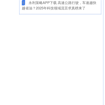
​永利策略APP下载 高速公路行驶，车速越快
5
越省油？2025年科技领域流言求真榜来了