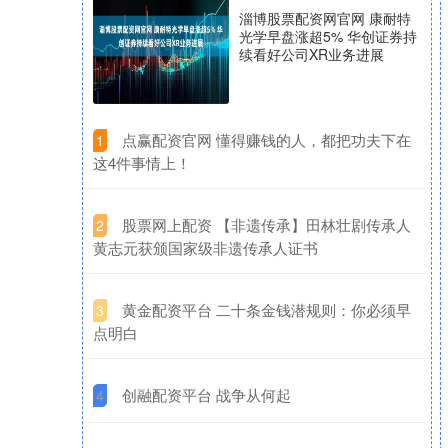
淄博股票配资网官网 康耐特
光学早盘涨超5% 华创证券持
续看好公司XR业务进展
​点赢配资官网 懂得赚钱的人，都把功夫下在
1
这4件事情上！
​股票网上配资 【非遗传承】田林壮剧传承人
2
黄志元获颁国家级非遗传承人证书
​黄金配资平台 二十条金钱潜规则：你必须早
3
点明白
​创融配资平台 战争从何起
4