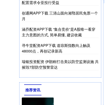
配置需求令亚投行受益
创通网APP下载 三清山面向湘鄂居民免票一个
月
涵乔配资APP下载 “集合竞价”是A股唯一看穿
主力意图的方式, 简单易懂, 建议收藏
寻牛堂配资APP下载 道琼斯指数向上触及
48000点，再创记录新高
瑞银投资配资 伊朗称打击美以防空监测设施 共
摧毁7部防空预警雷达
推荐资讯