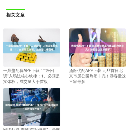
相关文章
一鼎盈配资APP下载 “二板回
涌融优配APP下载 元旦首日北
调”入场法核心铁律：1、必须是
京市属公园热闹非凡！游客量这
实体板，成交量大于首板
三家最多
网络配资 聊城“禁种铲毒”：争取