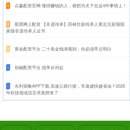
​点赢配资官网 懂得赚钱的人，都把功夫下在这4件事情上！
1
​股票网上配资 【非遗传承】田林壮剧传承人黄志元获颁国
2
家级非遗传承人证书
​黄金配资平台 二十条金钱潜规则：你必须早点明白
3
​创融配资平台 战争从何起
4
​永利策略APP下载 高速公路行驶，车速越快越省油？2025
5
年科技领域流言求真榜来了