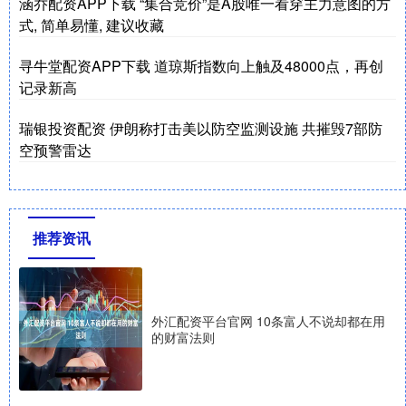
涵乔配资APP下载 “集合竞价”是A股唯一看穿主力意图的方
式, 简单易懂, 建议收藏
寻牛堂配资APP下载 道琼斯指数向上触及48000点，再创
记录新高
瑞银投资配资 伊朗称打击美以防空监测设施 共摧毁7部防
空预警雷达
推荐资讯
外汇配资平台官网 10条富人不说却都在用
的财富法则