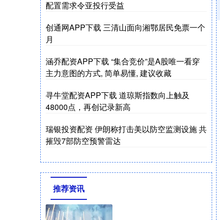
配置需求令亚投行受益
创通网APP下载 三清山面向湘鄂居民免票一个
月
涵乔配资APP下载 “集合竞价”是A股唯一看穿
主力意图的方式, 简单易懂, 建议收藏
寻牛堂配资APP下载 道琼斯指数向上触及
48000点，再创记录新高
瑞银投资配资 伊朗称打击美以防空监测设施 共
摧毁7部防空预警雷达
推荐资讯