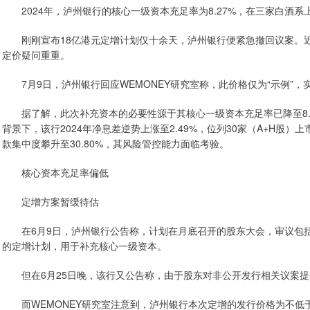
2024年，泸州银行的核心一级资本充足率为8.27%，在三家白酒系
刚刚宣布18亿港元定增计划仅十余天，泸州银行便紧急撤回议案。近期
定价疑问重重。
7月9日，泸州银行回应WEMONEY研究室称，此价格仅为“示例”，
据了解，此次补充资本的必要性源于其核心一级资本充足率已降至8.
背景下，该行2024年净息差逆势上涨至2.49%，位列30家（A+H股）
款集中度攀升至30.80%，其风险管控能力面临考验。
核心资本充足率偏低
定增方案暂缓待估
在6月9日，泸州银行公告称，计划在月底召开的股东大会，审议包括拟
的定增计划，用于补充核心一级资本。
但在6月25日晚，该行又公告称，由于股东对非公开发行相关议案提
而WEMONEY研究室注意到，泸州银行本次定增的发行价格为不低于1.8