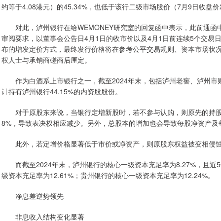
约等于4.08港元）的45.34%，也低于该行二级市场股价（7月9日收盘价2.
对此，泸州银行在给WEMONEY研究室的回复函中表示，此前通函中所
审阅要求，以董事会公告日4月1日的收市价以及4月1日前连续5个交
布的增发定价方式，最终发行价格将在参考公平交易规则、资本市场状
权人士与承销商磋商后厘定。
作为白酒系上市银行之一，截至2024年末，包括泸州老窖、泸州市
计持有泸州银行44.15%的内资股股份。
对于原股东来说，当银行定增新股时，若不参与认购，则原先的持股比
8%，导致表决权相应减少。另外，总股本的增加也会导致每股净资产及
此外，若定增价格显著低于市价或净资产，则原股东权益被变相侵蚀。例
而截至2024年末，泸州银行的核心一级资本充足率为8.27%，且近
级资本充足率为12.61%；贵州银行的核心一级资本充足率为12.24%。
净息差逆势领先
非息收入结构变化显著