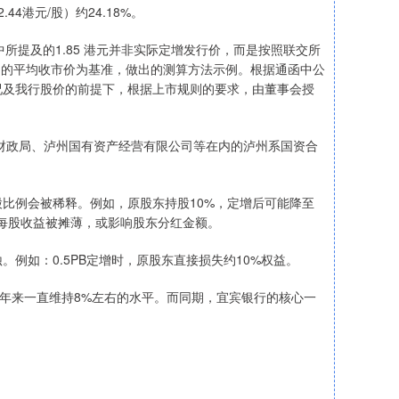
44港元/股）约24.18%。
提及的1.85 港元并非实际定增发行价，而是按照联交所
易日的平均收市价为基准，做出的测算方法示例。根据通函中公
况及我行股价的前提下，根据上市规则的要求，由董事会授
财政局、泸州国有资产经营有限公司等在内的泸州系国资合
例会被稀释。例如，原股东持股10%，定增后可能降至
每股收益被摊薄，或影响股东分红金额。
如：0.5PB定增时，原股东直接损失约10%权益。
5年来一直维持8%左右的水平。而同期，宜宾银行的核心一